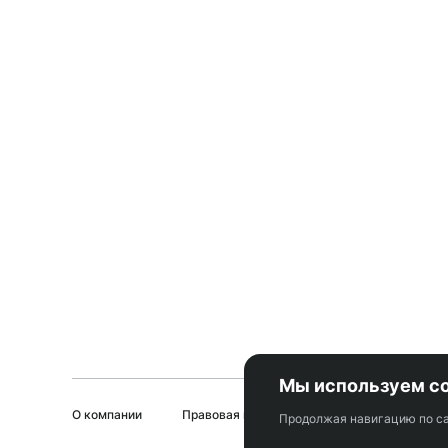
Мы используем co
О компании
Правовая информация
Юридическим 
Продолжая навигацию по са