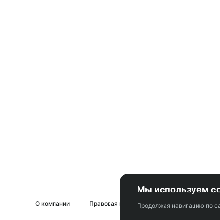
Мы используем co
О компании
Правовая информация
Юридическим 
Продолжая навигацию по са